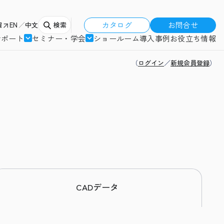
カタログ
お問合せ
報
EN
中文
検索
サポート
セミナー・学会
ショールーム
導入事例
お役立ち情報
（
ログイン
／
新規会員登録
）
CADデータ