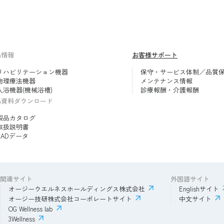
品情報
お客様サポート
リハビリテーション機器
保守・サービス体制／品質
物理療法機器
メンテナンス情報
入浴機器(機械浴槽)
診療報酬・介護報酬
品資料ダウンロード
製品カタログ
取扱説明書
CADデータ
関連サイト
外国語サイト
オージーウエルネスホールディングス株式会社
Englishサイト
オージー技研株式会社コーポレートサイト
中文サイト
OG Wellness lab
3Wellness