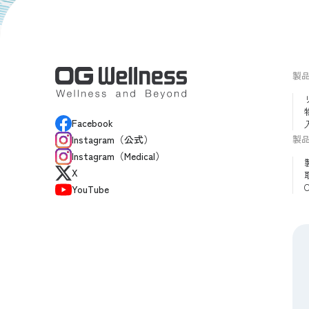
製
Facebook
製
Instagram（公式）
Instagram（Medical）
X
YouTube