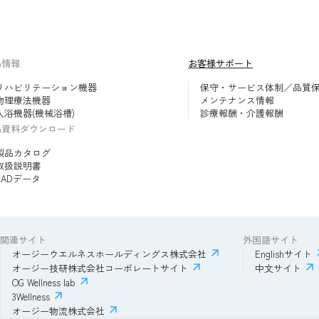
品情報
お客様サポート
リハビリテーション機器
保守・サービス体制／品質
物理療法機器
メンテナンス情報
入浴機器(機械浴槽)
診療報酬・介護報酬
品資料ダウンロード
製品カタログ
取扱説明書
CADデータ
関連サイト
外国語サイト
オージーウエルネスホールディングス株式会社
Englishサイト
オージー技研株式会社コーポレートサイト
中文サイト
OG Wellness lab
3Wellness
オージー物流株式会社