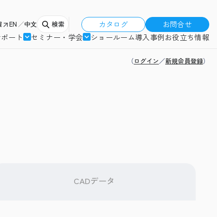
カタログ
お問合せ
報
EN
中文
検索
サポート
セミナー・学会
ショールーム
導入事例
お役立ち情報
（
ログイン
／
新規会員登録
）
CADデータ