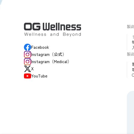
製
Facebook
製
Instagram（公式）
Instagram（Medical）
X
YouTube