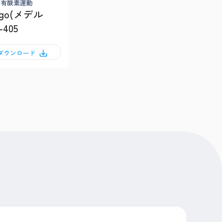
/有酸素運動
rgo(メデル
-405
Fダウンロード