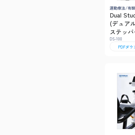
運動療法/有
Dual Stu
(デュア
ステッパー
DS-100
PDFダ