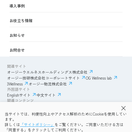
導入事例
お役立ち情報
お知らせ
お問合せ
関連サイト
オージーウエルネスホールディングス株式会社
オージー技研株式会社コーポレートサイト
OG Wellness lab
3Wellness
オージー物流株式会社
外国語サイト
Englishサイト
中文サイト
関連コンテンツ
AmazonECサイト
IVESサポートクラブ
当サイトでは、利便性向上やアクセス解析のためにCookieを使用してい
透明性ガイドライン
サイトポリシー
ます。
プライバシーポリシー
OG Wellness会員規約
詳しくは
「サイトポリシー」
をご覧ください。ご同意いただける方は
コミュニティガイドライン
サイトマップ
よくある質問
「同意する」をクリックしてご利用ください。