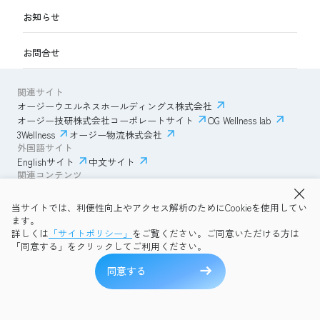
お知らせ
お問合せ
関連サイト
オージーウエルネスホールディングス株式会社
オージー技研株式会社コーポレートサイト
OG Wellness lab
3Wellness
オージー物流株式会社
外国語サイト
Englishサイト
中文サイト
関連コンテンツ
AmazonECサイト
IVESサポートクラブ
当サイトでは、利便性向上やアクセス解析のためにCookieを使用してい
透明性ガイドライン
サイトポリシー
ます。
プライバシーポリシー
OG Wellness会員規約
詳しくは
「サイトポリシー」
をご覧ください。ご同意いただける方は
コミュニティガイドライン
サイトマップ
よくある質問
「同意する」をクリックしてご利用ください。
Copyright © 2026 OG Wellness Co., Ltd. All rights reserved.
同意する