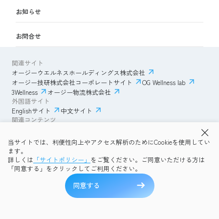
お知らせ
お問合せ
関連サイト
オージーウエルネスホールディングス株式会社
オージー技研株式会社コーポレートサイト
OG Wellness lab
3Wellness
オージー物流株式会社
外国語サイト
Englishサイト
中文サイト
関連コンテンツ
AmazonECサイト
IVESサポートクラブ
当サイトでは、利便性向上やアクセス解析のためにCookieを使用してい
透明性ガイドライン
サイトポリシー
ます。
プライバシーポリシー
OG Wellness会員規約
詳しくは
「サイトポリシー」
をご覧ください。ご同意いただける方は
コミュニティガイドライン
サイトマップ
よくある質問
「同意する」をクリックしてご利用ください。
Copyright © 2026 OG Wellness Co., Ltd. All rights reserved.
同意する