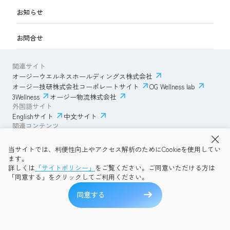
お知らせ
お問合せ
関連サイト
オージーウエルネスホールディングス株式会社
オージー技研株式会社コーポレートサイト
OG Wellness lab
3Wellness
オージー物流株式会社
外国語サイト
Englishサイト
中文サイト
関連コンテンツ
AmazonECサイト
IVESサポートクラブ
当サイトでは、利便性向上やアクセス解析のためにCookieを使用してい
透明性ガイドライン
サイトポリシー
ます。
プライバシーポリシー
OG Wellness会員規約
詳しくは
「サイトポリシー」
をご覧ください。ご同意いただける方は
コミュニティガイドライン
サイトマップ
よくある質問
「同意する」をクリックしてご利用ください。
Copyright © 2026 OG Wellness Co., Ltd. All rights reserved.
同意する