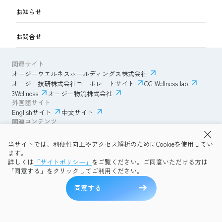
お知らせ
お問合せ
関連サイト
オージーウエルネスホールディングス株式会社
オージー技研株式会社コーポレートサイト
OG Wellness lab
3Wellness
オージー物流株式会社
外国語サイト
Englishサイト
中文サイト
関連コンテンツ
AmazonECサイト
IVESサポートクラブ
当サイトでは、利便性向上やアクセス解析のためにCookieを使用してい
透明性ガイドライン
サイトポリシー
ます。
プライバシーポリシー
OG Wellness会員規約
詳しくは
「サイトポリシー」
をご覧ください。ご同意いただける方は
コミュニティガイドライン
サイトマップ
よくある質問
「同意する」をクリックしてご利用ください。
Copyright © 2026 OG Wellness Co., Ltd. All rights reserved.
同意する