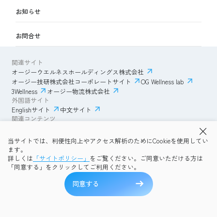
お知らせ
お問合せ
関連サイト
オージーウエルネスホールディングス株式会社
オージー技研株式会社コーポレートサイト
OG Wellness lab
3Wellness
オージー物流株式会社
外国語サイト
Englishサイト
中文サイト
関連コンテンツ
AmazonECサイト
IVESサポートクラブ
当サイトでは、利便性向上やアクセス解析のためにCookieを使用してい
透明性ガイドライン
サイトポリシー
ます。
プライバシーポリシー
OG Wellness会員規約
詳しくは
「サイトポリシー」
をご覧ください。ご同意いただける方は
コミュニティガイドライン
サイトマップ
よくある質問
「同意する」をクリックしてご利用ください。
Copyright © 2026 OG Wellness Co., Ltd. All rights reserved.
同意する