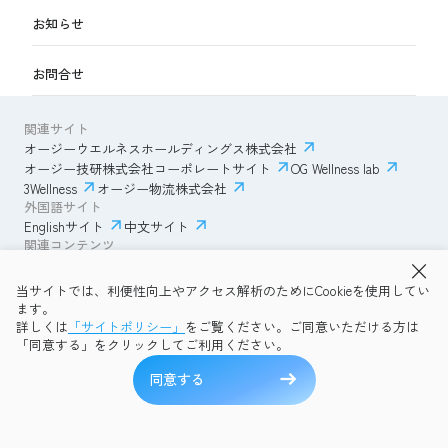
お知らせ
お問合せ
関連サイト
オージーウエルネスホールディングス株式会社
オージー技研株式会社コーポレートサイト
OG Wellness lab
3Wellness
オージー物流株式会社
外国語サイト
Englishサイト
中文サイト
関連コンテンツ
AmazonECサイト
IVESサポートクラブ
当サイトでは、利便性向上やアクセス解析のためにCookieを使用してい
透明性ガイドライン
サイトポリシー
ます。
プライバシーポリシー
OG Wellness会員規約
詳しくは
「サイトポリシー」
をご覧ください。ご同意いただける方は
コミュニティガイドライン
サイトマップ
よくある質問
「同意する」をクリックしてご利用ください。
Copyright © 2026 OG Wellness Co., Ltd. All rights reserved.
同意する