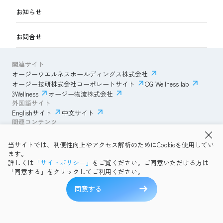
お知らせ
お問合せ
関連サイト
オージーウエルネスホールディングス株式会社
オージー技研株式会社コーポレートサイト
OG Wellness lab
3Wellness
オージー物流株式会社
外国語サイト
Englishサイト
中文サイト
関連コンテンツ
AmazonECサイト
IVESサポートクラブ
当サイトでは、利便性向上やアクセス解析のためにCookieを使用してい
透明性ガイドライン
サイトポリシー
ます。
プライバシーポリシー
OG Wellness会員規約
詳しくは
「サイトポリシー」
をご覧ください。ご同意いただける方は
コミュニティガイドライン
サイトマップ
よくある質問
「同意する」をクリックしてご利用ください。
Copyright © 2026 OG Wellness Co., Ltd. All rights reserved.
同意する