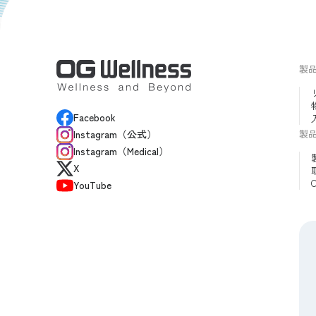
製
Facebook
製
Instagram（公式）
Instagram（Medical）
X
YouTube