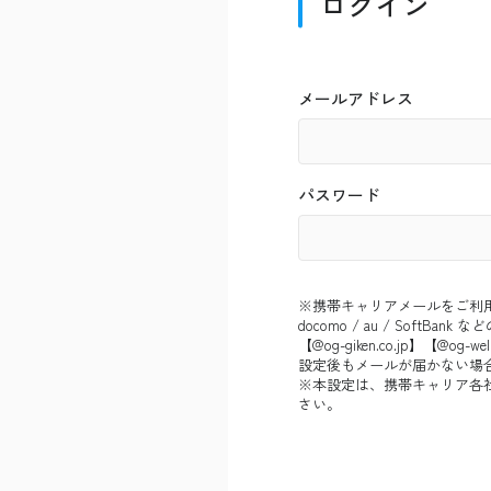
ログイン
メールアドレス
パスワード
※携帯キャリアメールをご利
docomo / au / So
【@og-giken.co.jp】【@
設定後もメールが届かない場
※本設定は、携帯キャリア各
さい。