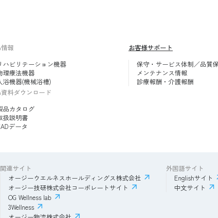
品情報
お客様サポート
リハビリテーション機器
保守・サービス体制／品質
物理療法機器
メンテナンス情報
入浴機器(機械浴槽)
診療報酬・介護報酬
品資料ダウンロード
製品カタログ
取扱説明書
CADデータ
関連サイト
外国語サイト
オージーウエルネスホールディングス株式会社
Englishサイト
オージー技研株式会社コーポレートサイト
中文サイト
OG Wellness lab
3Wellness
オージー物流株式会社