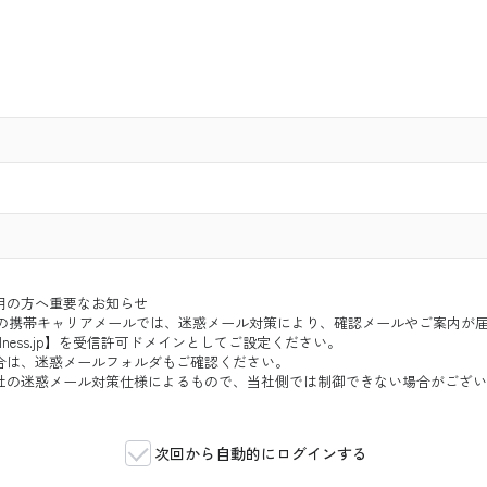
用の方へ重要なお知らせ
ftBank などの携帯キャリアメールでは、迷惑メール対策により、確認メールやご案
og-wellness.jp】を受信許可ドメインとしてご設定ください。
合は、迷惑メールフォルダもご確認ください。
社の迷惑メール対策仕様によるもので、当社側では制御できない場合がござい
次回から自動的にログインする