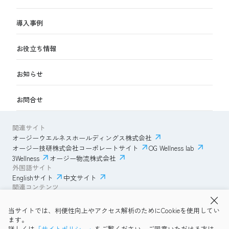
導入事例
お役立ち情報
お知らせ
お問合せ
関連サイト
オージーウエルネスホールディングス株式会社
オージー技研株式会社コーポレートサイト
OG Wellness lab
3Wellness
オージー物流株式会社
外国語サイト
Englishサイト
中文サイト
関連コンテンツ
AmazonECサイト
IVESサポートクラブ
当サイトでは、利便性向上やアクセス解析のためにCookieを使用してい
透明性ガイドライン
サイトポリシー
ます。
プライバシーポリシー
OG Wellness会員規約
詳しくは
「サイトポリシー」
をご覧ください。ご同意いただける方は