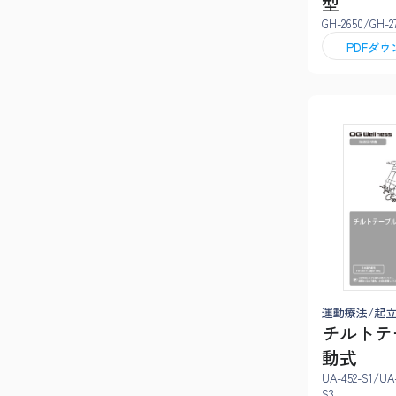
型
GH-2650/GH-2
PDFダ
運動療法/起
チルトテ
動式
UA-452-S1/UA
S3