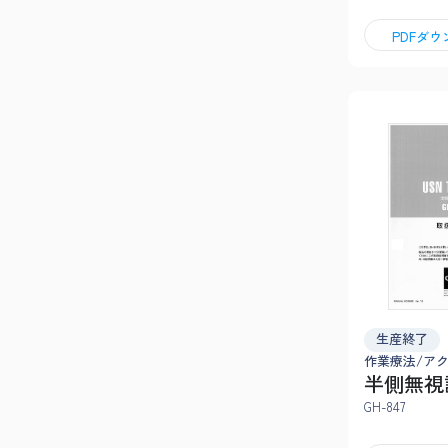
PDFダ
生産終了
作業療法/ア
半側無視
GH-847