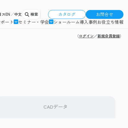
カタログ
お問合せ
報
EN
中文
検索
サポート
セミナー・学会
ショールーム
導入事例
お役立ち情報
（
ログイン
／
新規会員登録
）
CADデータ