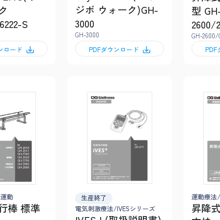
ジボ ウォーク)GH-
ク
型 GH
3000
6222-S
2600/
GH-3000
GH-2600/
ウンロード
PDFダウンロード
PD
行運動
運動療法
生産終了
行棒 標準
昇降式
電気刺激療法/IVESシリーズ
IVES+(取扱説明書)