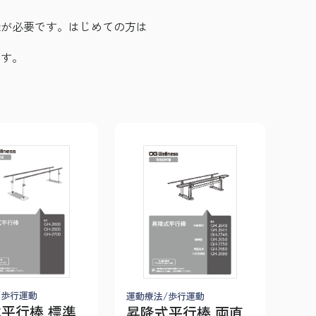
登録が必要です。はじめての方は
ます。
/歩行運動
運動療法/歩行運動
平行棒 標準
昇降式平行棒 両直