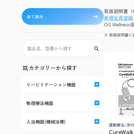
取扱説明書（P
全て表示
新規会員登録
OG Welln
取扱説明書に
カテゴリーから探す
リハビリテーション機器
物理療法機器
入浴機器(機械浴槽)
運動療法/歩
CureWal