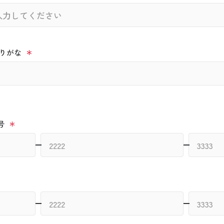
りがな
号