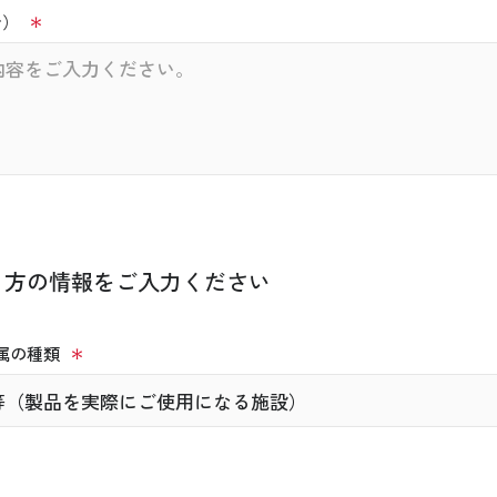
で）
く方の情報をご入力ください
属の種類