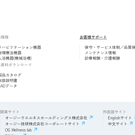
品情報
お客様サポート
リハビリテーション機器
保守・サービス体制／品質
物理療法機器
メンテナンス情報
入浴機器(機械浴槽)
診療報酬・介護報酬
品資料ダウンロード
製品カタログ
取扱説明書
CADデータ
関連サイト
外国語サイト
オージーウエルネスホールディングス株式会社
Englishサイト
オージー技研株式会社コーポレートサイト
中文サイト
OG Wellness lab