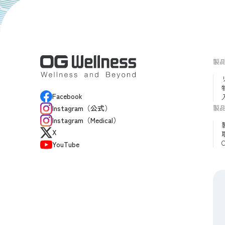
製
Facebook
製
Instagram（公式）
Instagram（Medical）
X
YouTube