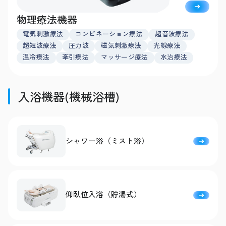
物理療法機器
電気刺激療法
コンビネーション療法
超音波療法
超短波療法
圧力波
磁気刺激療法
光線療法
温冷療法
牽引療法
マッサージ療法
水治療法
入浴機器(機械浴槽)
シャワー浴（ミスト浴）
仰臥位入浴（貯湯式）