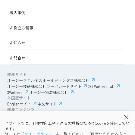
導入事例
お役立ち情報
お知らせ
お問合せ
関連サイト
オージーウエルネスホールディングス株式会社
オージー技研株式会社コーポレートサイト
OG Wellness lab
3Wellness
オージー物流株式会社
外国語サイト
Englishサイト
中文サイト
関連コンテンツ
AmazonECサイト
IVESサポートクラブ
当サイトでは、利便性向上やアクセス解析のためにCookieを使用してい
透明性ガイドライン
サイトポリシー
ます。
プライバシーポリシー
OG Wellness会員規約
詳しくは
「サイトポリシー」
をご覧ください。ご同意いただける方は