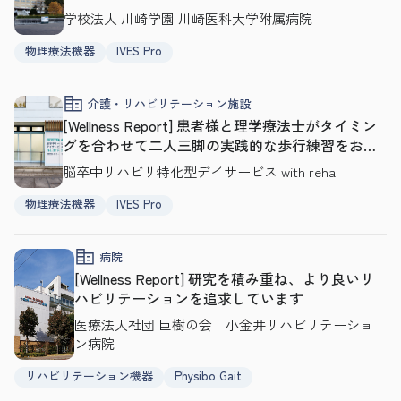
応を！
学校法人 川崎学園 川崎医科大学附属病院
物理療法機器
IVES Pro
介護・リハビリテーション施設
[Wellness Report] 患者様と理学療法士がタイミン
グを合わせて二人三脚の実践的な歩行練習をおこ
ないます
脳卒中リハビリ特化型デイサービス with reha
物理療法機器
IVES Pro
病院
[Wellness Report] 研究を積み重ね、より良いリ
ハビリテーションを追求しています
医療法人社団 巨樹の会 小金井リハビリテーショ
ン病院
リハビリテーション機器
Physibo Gait