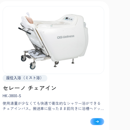
座位入浴（ミスト浴）
セレーノ チェアイン
HK-3800-S
使用湯量が少なくても快適で衛生的なシャワー浴ができる
チェアインバス。搬送車に座ったまま前向きに浴槽へドッ
キングし、ボタンひとつで入浴から洗身まで完了。やさし
いミストで隅々まで洗い、身体の芯まであたためます。