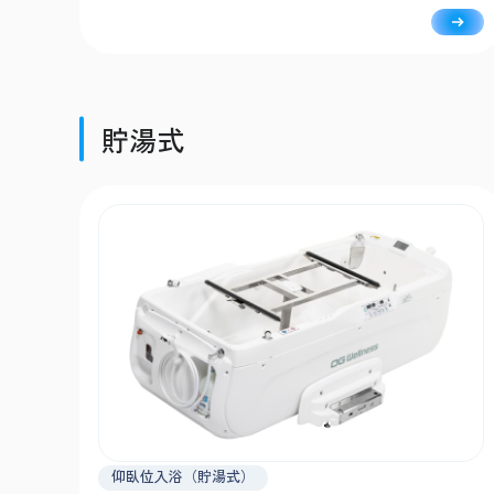
ーズに搬送できます。
貯湯式
仰臥位入浴（貯湯式）