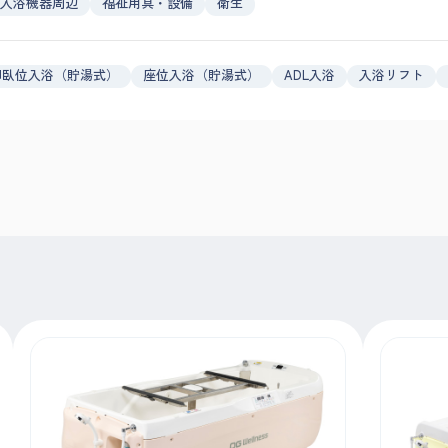
入浴機器周辺
福祉用具・設備
衛生
仰臥位入浴（貯湯式）
座位入浴（貯湯式）
ADL入浴
入浴リフト