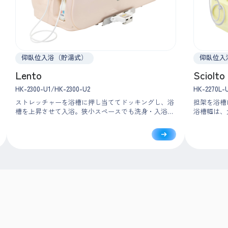
仰臥位入浴（貯湯式）
仰臥位入
Lento
Sciolto
HK-2300-U1/HK-2300-U2
HK-2270L-
ストレッチャーを浴槽に押し当ててドッキングし、浴
担架を浴槽
槽を上昇させて入浴。狭小スペースでも洗身・入浴を
浴槽幅は、
スムーズにおこなえるコンパクト設計です。作業動線
給湯や高温
を考慮し、シンプルな機能で安心・安全な介助をサポ
浴室内で洗
ートします。
です。