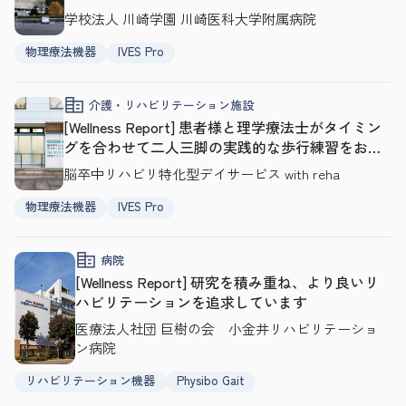
応を！
学校法人 川崎学園 川崎医科大学附属病院
物理療法機器
IVES Pro
介護・リハビリテーション施設
[Wellness Report] 患者様と理学療法士がタイミン
グを合わせて二人三脚の実践的な歩行練習をおこ
ないます
脳卒中リハビリ特化型デイサービス with reha
物理療法機器
IVES Pro
病院
[Wellness Report] 研究を積み重ね、より良いリ
ハビリテーションを追求しています
医療法人社団 巨樹の会 小金井リハビリテーショ
ン病院
リハビリテーション機器
Physibo Gait