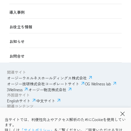
導入事例
お役立ち情報
お知らせ
お問合せ
関連サイト
オージーウエルネスホールディングス株式会社
オージー技研株式会社コーポレートサイト
OG Wellness lab
3Wellness
オージー物流株式会社
外国語サイト
Englishサイト
中文サイト
関連コンテンツ
AmazonECサイト
IVESサポートクラブ
当サイトでは、利便性向上やアクセス解析のためにCookieを使用してい
透明性ガイドライン
サイトポリシー
ます。
プライバシーポリシー
OG Wellness会員規約
詳しくは
「サイトポリシー」
をご覧ください。ご同意いただける方は