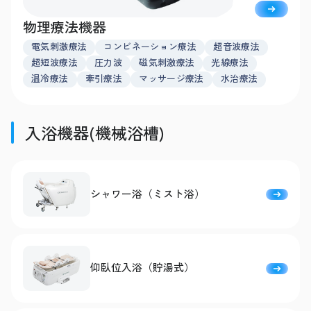
物理療法機器
電気刺激療法
コンビネーション療法
超音波療法
超短波療法
圧力波
磁気刺激療法
光線療法
温冷療法
牽引療法
マッサージ療法
水治療法
入浴機器(機械浴槽)
シャワー浴（ミスト浴）
仰臥位入浴（貯湯式）