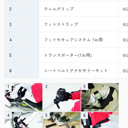
2
ウェルグリップ
BG
3
フットストラップ
BG
4
フットセキュアシステム T4r用
BG
5
トランスポーター(T4r用)
BG
6
シートベルトアクセサリーキット
B
1
2
3
4
5
6