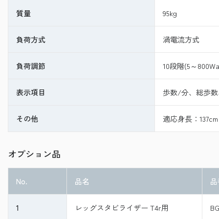
質量
95kg
負荷方式
渦電流方式
負荷調節
10段階(5～800Wat
表示項目
歩数/分、総歩
その他
適応身長：137cm
オプション品
No.
品名
品
1
レッグスタビライザー T4r用
B