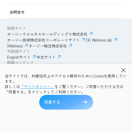
お問合せ
関連サイト
オージーウエルネスホールディングス株式会社
オージー技研株式会社コーポレートサイト
OG Wellness lab
3Wellness
オージー物流株式会社
外国語サイト
Englishサイト
中文サイト
関連コンテンツ
AmazonECサイト
IVESサポートクラブ
当サイトでは、利便性向上やアクセス解析のためにCookieを使用してい
透明性ガイドライン
サイトポリシー
ます。
プライバシーポリシー
OG Wellness会員規約
詳しくは
「サイトポリシー」
をご覧ください。ご同意いただける方は
コミュニティガイドライン
サイトマップ
よくある質問
「同意する」をクリックしてご利用ください。
Copyright © 2026 OG Wellness Co., Ltd. All rights reserved.
同意する