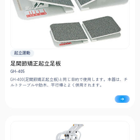
起立運動
足関節矯正起立足板
GH-405
GH-400(足関節矯正起立板)と同じ目的で使用します。本器は、チ
ルトテーブルや肋木、平行棒とよく併用されます。