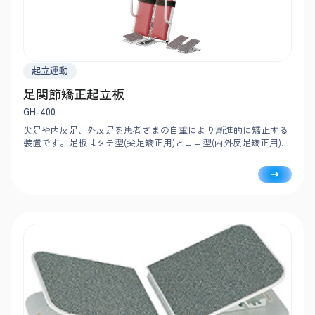
起立運動
足関節矯正起立板
GH-400
尖足や内反足、外反足を患者さまの自重により漸進的に矯正する
装置です。足板はタテ型(尖足矯正用)とヨコ型(内外反足矯正用)が
1組付いています。