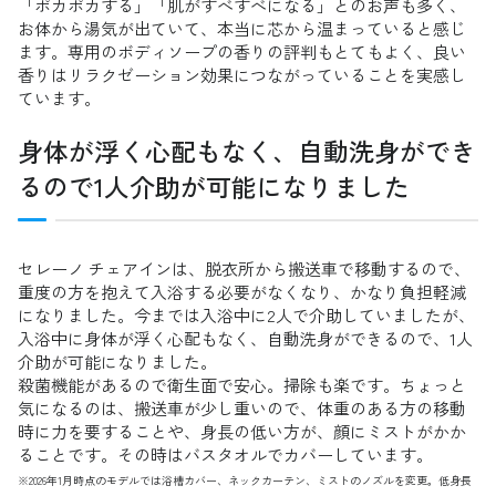
「ポカポカする」「肌がすべすべになる」とのお声も多く、
お体から湯気が出ていて、本当に芯から温まっていると感じ
ます。専用のボディソープの香りの評判もとてもよく、良い
香りはリラクゼーション効果につながっていることを実感し
ています。
身体が浮く心配もなく、自動洗身ができ
るので1人介助が可能になりました
セレーノ チェアインは、脱衣所から搬送車で移動するので、
重度の方を抱えて入浴する必要がなくなり、かなり負担軽減
になりました。今までは入浴中に2人で介助していましたが、
入浴中に身体が浮く心配もなく、自動洗身ができるので、1人
介助が可能になりました。
殺菌機能があるので衛生面で安心。掃除も楽です。ちょっと
気になるのは、搬送車が少し重いので、体重のある方の移動
時に力を要することや、身長の低い方が、顔にミストがかか
ることです。その時はバスタオルでカバーしています。
※2026年1月時点のモデルでは浴槽カバー、ネックカーテン、ミストのノズルを変更。低身長