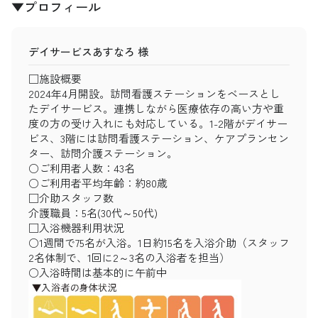
▼プロフィール
デイサービスあすなろ 様
□施設概要
2024年4月開設。訪問看護ステーションをベースとし
たデイサービス。連携しながら医療依存の高い方や重
度の方の受け入れにも対応している。1-2階がデイサー
ビス、3階には訪問看護ステーション、ケアプランセン
ター、訪問介護ステーション。
○ご利用者人数：43名
○ご利用者平均年齢：約80歳
□介助スタッフ数
介護職員：5名(30代～50代)
□入浴機器利用状況
○1週間で75名が入浴。1日約15名を入浴介助（スタッフ
2名体制で、1回に2～3名の入浴者を担当）
○入浴時間は基本的に午前中