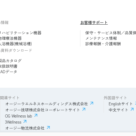
品情報
お客様サポート
リハビリテーション機器
保守・サービス体制／品質
物理療法機器
メンテナンス情報
入浴機器(機械浴槽)
診療報酬・介護報酬
品資料ダウンロード
製品カタログ
取扱説明書
CADデータ
関連サイト
外国語サイト
オージーウエルネスホールディングス株式会社
Englishサイト
オージー技研株式会社コーポレートサイト
中文サイト
OG Wellness lab
3Wellness
オージー物流株式会社