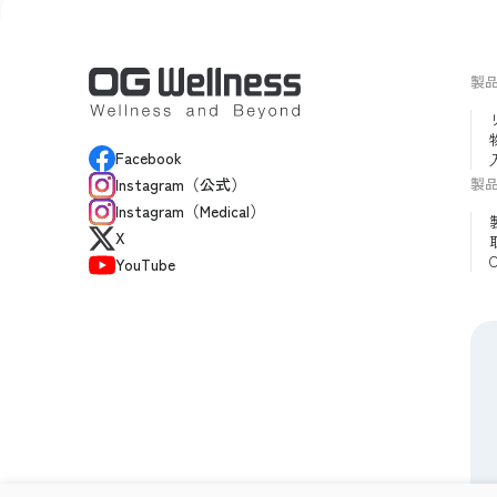
製
Facebook
製
Instagram（公式）
Instagram（Medical）
X
YouTube