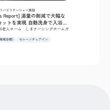
リハビリテーション施設
ness Report] 湯量の削減で大幅な
を実現 自動洗身で入浴効
ップ
料老人ホーム しまナーシングホームガ
機械浴槽)
セレーノチェアイン