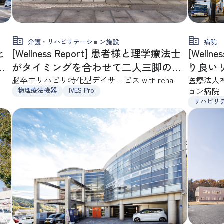
病院
介護・リハビリテーション施設
と
[Well
[Wellness Report] 患者様と理学療法士
・
り良い
がタイミングを合わせて二人三脚の実
います
医療法人
践的な歩行練習をおこないます
脳卒中リハビリ特化型デイサービス with reha
ョン病院
物理療法機器
IVES Pro
リハビリ