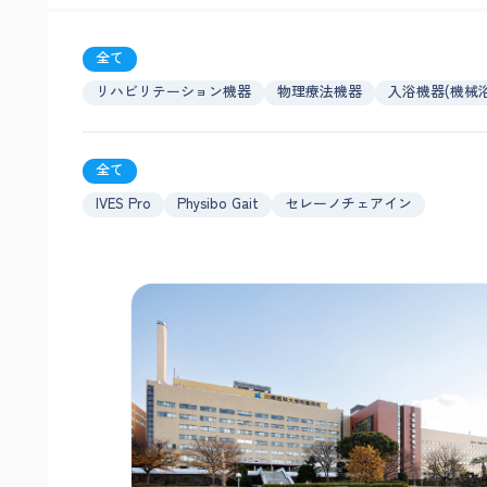
全て
リハビリテーション機器
物理療法機器
入浴機器(機械
全て
IVES Pro
Physibo Gait
セレーノチェアイン