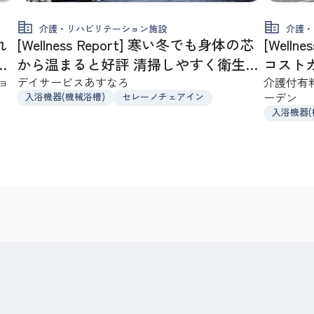
介護・リハビリテーション施設
介護・
れ
[Wellness Report] 寒い冬でも身体の芯
[Well
い
から温まると好評 清掃しやすく衛生面
コストカット
ョ
でも安心
デイサービスあすなろ
率もア
介護付有
ーデン
入浴機器(機械浴槽)
セレーノチェアイン
入浴機器(