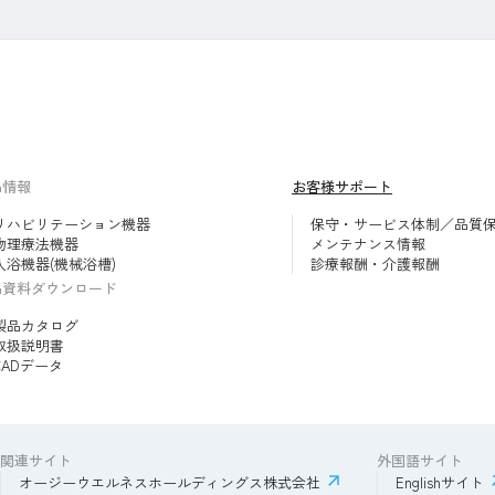
品情報
お客様サポート
リハビリテーション機器
保守・サービス体制／品質
物理療法機器
メンテナンス情報
入浴機器(機械浴槽)
診療報酬・介護報酬
品資料ダウンロード
製品カタログ
取扱説明書
CADデータ
関連サイト
外国語サイト
オージーウエルネスホールディングス株式会社
Englishサイト