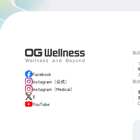
製
Facebook
製
Instagram（公式）
Instagram（Medical）
X
YouTube