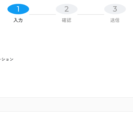
1
2
3
入力
確認
送信
ーション