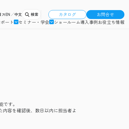
カタログ
お問合せ
報
EN
中文
検索
サポート
セミナー・学会
ショールーム
導入事例
お役立ち情報
能です。
た内容を確認後、数日以内に担当者よ