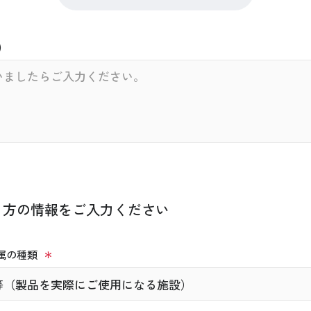
)
く方の情報をご入力ください
属の種類