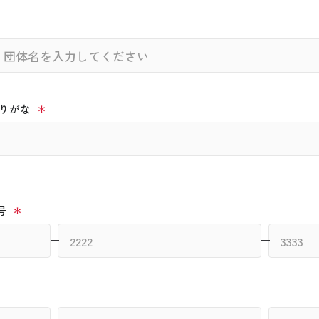
りがな
号