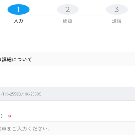
1
2
3
入力
確認
送信
K-2550B/HK-2550S
で）