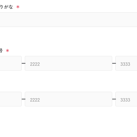
りがな
号