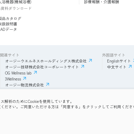
入浴機器(機械浴槽)
診療報酬・介護報酬
品資料ダウンロード
製品カタログ
取扱説明書
CADデータ
関連サイト
外国語サイト
オージーウエルネスホールディングス株式会社
Englishサイト
オージー技研株式会社コーポレートサイト
中文サイト
OG Wellness lab
3Wellness
オージー物流株式会社
解析のためにCookieを使用しています。
ー
OG Wellness会員規約
コミュニティガイドライン
サイトマップ
よく
覧ください。ご同意いただける方は「同意する」をクリックしてご利用くださ