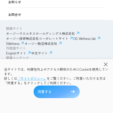
お知らせ
お問合せ
関連サイト
オージーウエルネスホールディングス株式会社
オージー技研株式会社コーポレートサイト
OG Wellness lab
3Wellness
オージー物流株式会社
外国語サイト
Englishサイト
中文サイト
関連コンテンツ
AmazonECサイト
IVESサポートクラブ
当サイトでは、利便性向上やアクセス解析のためにCookieを使用してい
透明性ガイドライン
サイトポリシー
ます。
プライバシーポリシー
OG Wellness会員規約
詳しくは
「サイトポリシー」
をご覧ください。ご同意いただける方は
コミュニティガイドライン
サイトマップ
よくある質問
「同意する」をクリックしてご利用ください。
Copyright © 2026 OG Wellness Co., Ltd. All rights reserved.
同意する