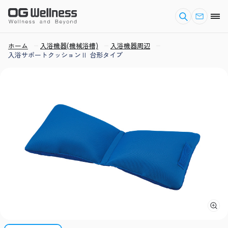
ホーム
入浴機器(機械浴槽)
入浴機器周辺
入浴サポートクッションⅡ 台形タイプ