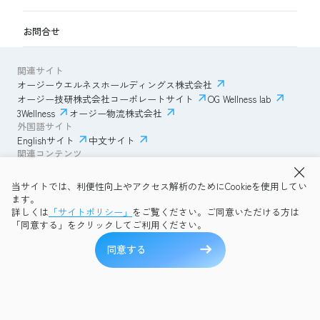
お問合せ
関連サイト
オージーウエルネスホールディングス株式会社
オージー技研株式会社コーポレートサイト
OG Wellness lab
3Wellness
オージー物流株式会社
外国語サイト
Englishサイト
中文サイト
関連コンテンツ
AmazonECサイト
IVESサポートクラブ
当サイトでは、利便性向上やアクセス解析のためにCookieを使用してい
透明性ガイドライン
サイトポリシー
ます。
プライバシーポリシー
OG Wellness会員規約
詳しくは
「サイトポリシー」
をご覧ください。ご同意いただける方は
コミュニティガイドライン
サイトマップ
よくある質問
「同意する」をクリックしてご利用ください。
Copyright © 2026 OG Wellness Co., Ltd. All rights reserved.
同意する