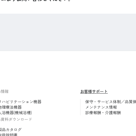
品情報
お客様サポート
リハビリテーション機器
保守・サービス体制／品質
物理療法機器
メンテナンス情報
入浴機器(機械浴槽)
診療報酬・介護報酬
品資料ダウンロード
製品カタログ
取扱説明書