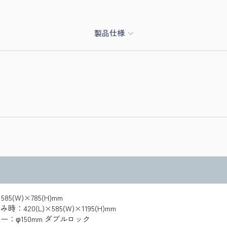
製品仕様
×585(W)×785(H)mm
：420(L)×585(W)×1195(H)mm
ー：φ150mm ダブルロック