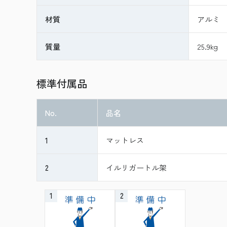
材質
アルミ
質量
25.9kg
標準付属品
No.
品名
1
マットレス
2
イルリガートル架
1
2