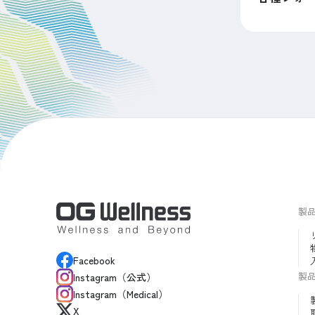
製
Facebook
製
Instagram（公式）
Instagram（Medical）
X