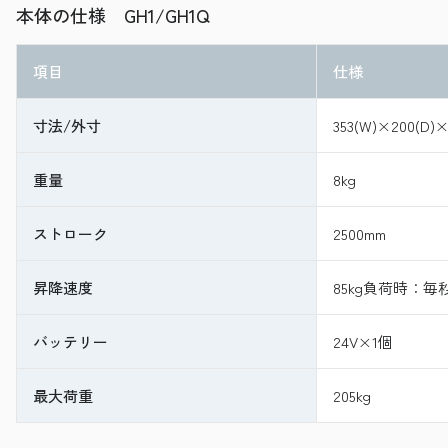
本体の仕様 GH1/GH1Q
項目
仕様
寸法/外寸
353(W)×200(D)×
重量
8kg
ストローク
2500mm
昇降速度
85kg負荷時：毎
バッテリー
24V×1個
最大荷重
205kg