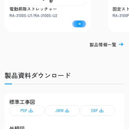
電動昇降ストレッチャー
固定ス
RA-3100S-U1/RA-3100S-U2
RA-3100
製品情報一覧
製品資料ダウンロード
標準工事図
PDF
JWW
DXF
外観図