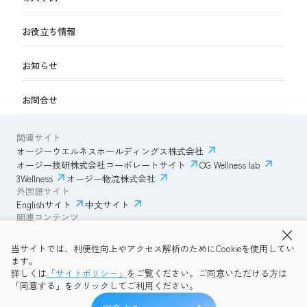
お役立ち情報
お知らせ
お問合せ
関連サイト
オージーウエルネスホールディングス株式会社
オージー技研株式会社コーポレートサイト
OG Wellness lab
3Wellness
オージー物流株式会社
外国語サイト
Englishサイト
中文サイト
関連コンテンツ
AmazonECサイト
IVESサポートクラブ
当サイトでは、利便性向上やアクセス解析のためにCookieを使用してい
透明性ガイドライン
サイトポリシー
ます。
プライバシーポリシー
OG Wellness会員規約
詳しくは
「サイトポリシー」
をご覧ください。ご同意いただける方は
コミュニティガイドライン
サイトマップ
よくある質問
「同意する」をクリックしてご利用ください。
Copyright © 2026 OG Wellness Co., Ltd. All rights reserved.