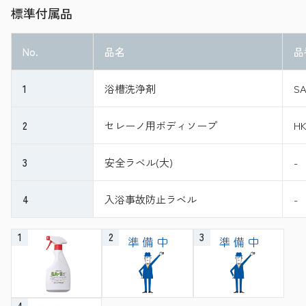
標準付属品
No.
品名
品
1
浴槽洗浄剤
SA
2
セレーノ用ボディソープ
HK
3
安全ラベル(大)
-
4
入浴事故防止ラベル
-
1
2
3
4