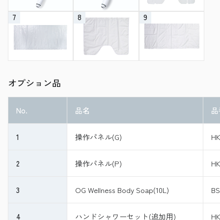
7
8
9
オプション品
No.
品名
品
1
操作パネル(G)
HK
2
操作パネル(P)
HK
3
OG Wellness Body Soap(10L)
BS
4
ハンドシャワーセット(追加用)
HK