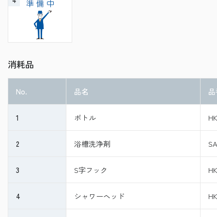
消耗品
No.
品名
品
1
ボトル
HK
2
浴槽洗浄剤
SA
3
S字フック
HK
4
シャワーヘッド
HK