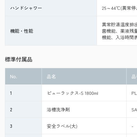
ハンドシャワー
25～44℃(異常停
異常貯湯温度排
機能・性能
菌機能、薬液残
機能、入浴時間
標準付属品
No.
品名
品
1
ピューラックス-S 1800ml
PL
2
浴槽洗浄剤
SA
3
安全ラベル(大)
-