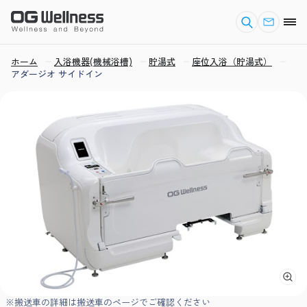
ホーム
入浴機器(機械浴槽)
貯湯式
座位入浴（貯湯式）
アダージオ サイドイン
※搬送車の詳細は搬送車のページでご確認ください