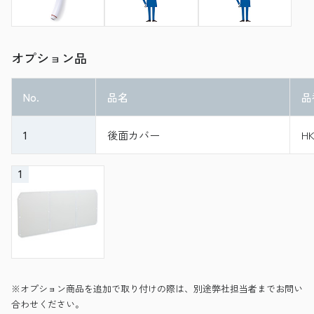
オプション品
No.
品名
品
1
後面カバー
HK
1
※オプション商品を追加で取り付けの際は、別途弊社担当者までお問い
合わせください。