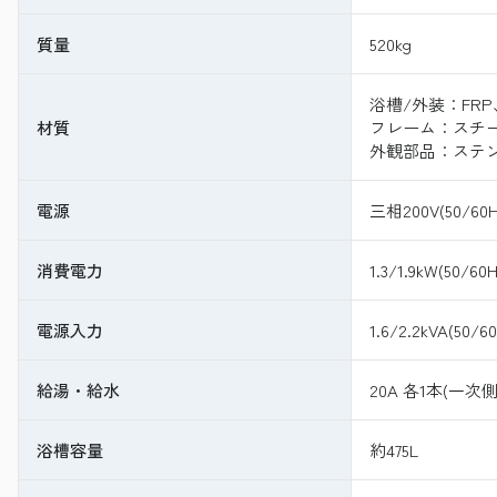
質量
520kg
浴槽/外装：FRP
材質
フレーム：スチ
外観部品：ステ
電源
三相200V(50/60H
消費電力
1.3/1.9kW(50/60H
電源入力
1.6/2.2kVA(50/6
給湯・給水
20A 各1本(一次
浴槽容量
約475L