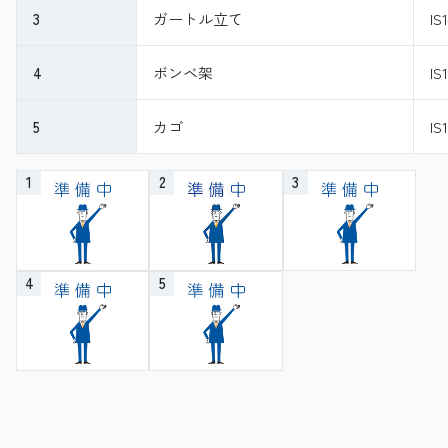
3
ガートル立て
IS
4
ボンベ架
IS
5
カゴ
IS
1
2
3
4
5