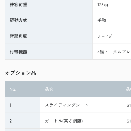
許容荷重
125kg
駆動方式
手動
背部角度
0 ～ 45°
付帯機能
4輪トータルブ
オプション品
No.
品名
品
1
スライディングシート
IS
2
ガートル(高さ調節)
IS