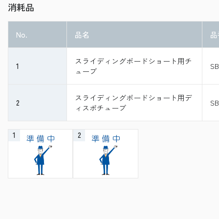
消耗品
No.
品名
品
スライディングボードショート用チ
1
SB
ューブ
スライディングボードショート用デ
2
SB
ィスポチューブ
1
2