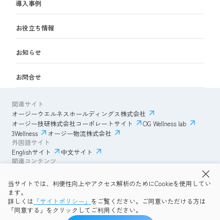
導入事例
お役立ち情報
お知らせ
お問合せ
関連サイト
オージーウエルネスホールディングス株式会社
オージー技研株式会社コーポレートサイト
OG Wellness lab
3Wellness
オージー物流株式会社
外国語サイト
Englishサイト
中文サイト
関連コンテンツ
AmazonECサイト
IVESサポートクラブ
当サイトでは、利便性向上やアクセス解析のためにCookieを使用してい
透明性ガイドライン
サイトポリシー
ます。
プライバシーポリシー
OG Wellness会員規約
詳しくは
「サイトポリシー」
をご覧ください。ご同意いただける方は
コミュニティガイドライン
サイトマップ
よくある質問
「同意する」をクリックしてご利用ください。
Copyright © 2026 OG Wellness Co., Ltd. All rights reserved.