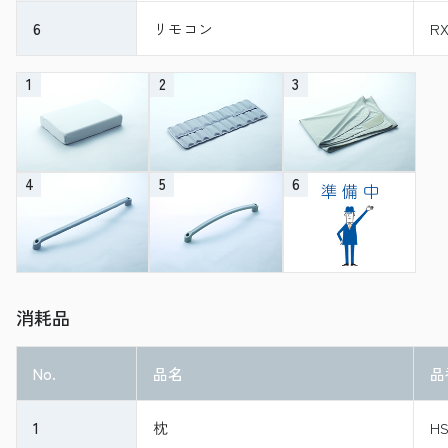
6
リモコン
RX
1
2
3
4
5
6
消耗品
No.
品名
品
1
枕
HS