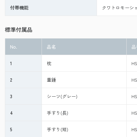
付帯機能
クワトロモーシ
標準付属品
No.
品名
品
1
枕
HS
2
重錘
HS
3
シーツ(グレー)
HS
4
手すり(長)
HS
5
手すり(短)
HS