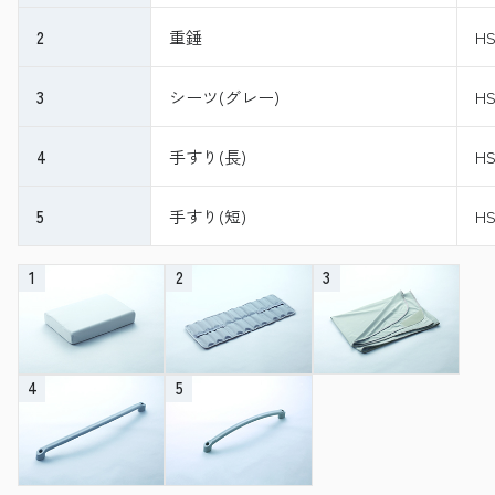
2
重錘
HS
3
シーツ(グレー)
HS
4
手すり(長)
HS
5
手すり(短)
HS
1
2
3
4
5