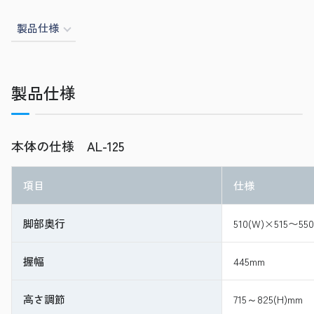
製品仕様
製品仕様
本体の仕様 AL-125
項目
仕様
脚部奥行
510(W)×515〜55
握幅
445mm
高さ調節
715～825(H)mm