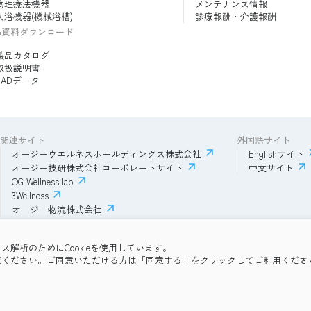
物理療法機器
メンテナンス情報
入浴機器(機械浴槽)
診療報酬・介護報酬
品資料ダウンロード
製品カタログ
取扱説明書
CADデータ
関連サイト
外国語サイト
オージーウエルネスホールディングス株式会社
Englishサイト
オージー技研株式会社コーポレートサイト
中文サイト
OG Wellness lab
3Wellness
オージー物流株式会社
解析のためにCookieを使用しています。
ー
OG Wellness会員規約
コミュニティガイドライン
サイトマップ
よく
覧ください。ご同意いただける方は「同意する」をクリックしてご利用くださ