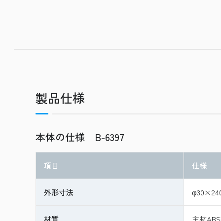
製品仕様
本体の仕様 B-6397
項目
仕様
外形寸法
φ30×24
材質
主材AB