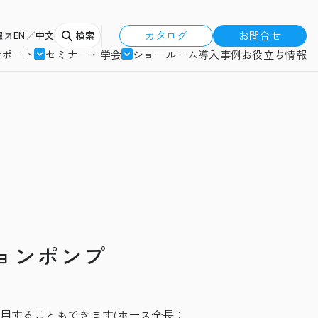
カタログ
お問合せ
報
EN
中文
検索
サポート
セミナー・学会
ショールーム
導入事例
お役立ち情報
ョンポンプ
用することもできます(ホース全長：