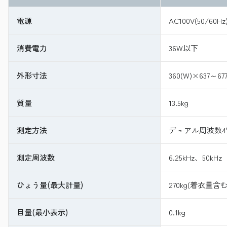
電源
AC100V(50/
消費電力
36W以下
外形寸法
360(W)×637～677
質量
13.5kg
測定方法
デュアル周波数4
測定周波数
6.25kHz、50kHz
ひょう量(最大計量)
270kg(着衣量含む
目量(最小表示)
0.1kg