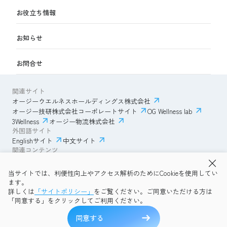
お役立ち情報
お知らせ
お問合せ
関連サイト
オージーウエルネスホールディングス株式会社
オージー技研株式会社コーポレートサイト
OG Wellness lab
3Wellness
オージー物流株式会社
外国語サイト
Englishサイト
中文サイト
関連コンテンツ
AmazonECサイト
IVESサポートクラブ
当サイトでは、利便性向上やアクセス解析のためにCookieを使用してい
透明性ガイドライン
サイトポリシー
ます。
プライバシーポリシー
OG Wellness会員規約
詳しくは
「サイトポリシー」
をご覧ください。ご同意いただける方は
コミュニティガイドライン
サイトマップ
よくある質問
「同意する」をクリックしてご利用ください。
Copyright © 2026 OG Wellness Co., Ltd. All rights reserved.
同意する