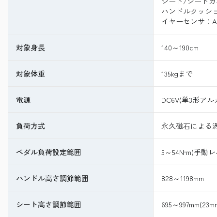
シート/シート
ハンドルクッシ
イヤーセンサ：A
対象身長
140～190cm
対象体重
135kgまで
電源
DC6V(単3形
負荷方式
永久磁石による
ペダル負荷設定範囲
5～54N·m(手
ハンドル高さ調節範囲
828～1198mm
シート高さ調節範囲
695～997mm(2