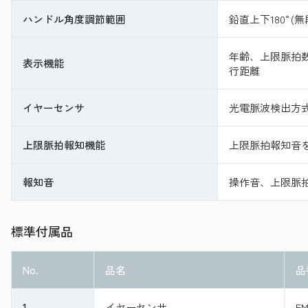
ハンドル角度調節範囲
鉛直上下180°(
年齢、上限脈拍
表示機能
行距離
イヤーセンサ
光電脈波検出方
上限脈拍報知機能
上限脈拍報知音
報知音
操作音、上限脈
標準付属品
No.
品名
品
1
イヤーセンサ
EM