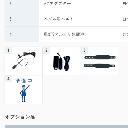
2
ACアダプター
EM
3
ペダル用ベルト
EM
4
単3形アルカリ乾電池
GD
1
2
3
4
オプション品