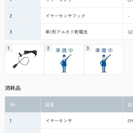
2
イヤーセンサフック
-
3
単3形アルカリ乾電池
GD
1
2
3
消耗品
No.
品名
品
1
イヤーセンサ
EM