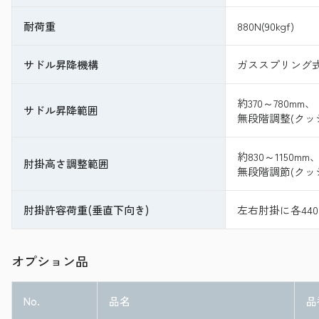
耐荷重
880N(90kgf)
サドル昇降機構
ガススプリング
約370～780mm、
サドル昇降範囲
無段階調整(クッ
約830～1150mm
肘掛高さ調整範囲
無段階調節(クッ
肘掛許容荷重(垂直下向き)
左右肘掛に各440N(
オプション品
No.
品名
品