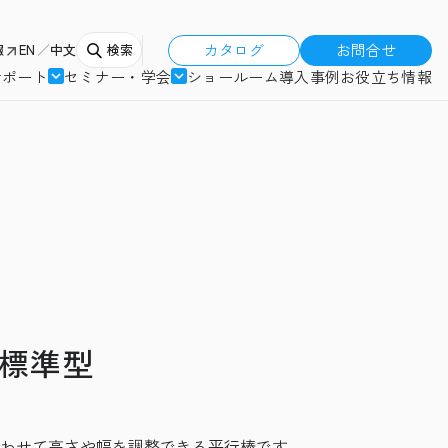
カタログ
お問合せ
報
EN
中文
検索
サポート
セミナー・学会
ショールーム
導入事例
お役立ち情報
 標準型
わせて高さや幅を調整できる平行棒です。