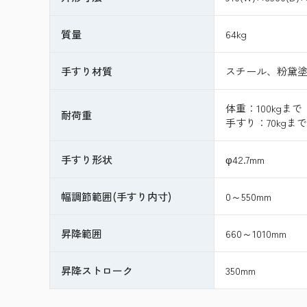
質量
64kg
手すり材質
スチール、粉黛
体重：100kgまで
耐荷重
手すり：70kgまで
手すり形状
φ42.7mm
幅調節範囲(手すり内寸)
0～550mm
昇降範囲
660～1010mm
昇降ストローク
350mm