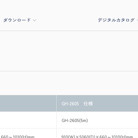
ダウンロード
デジタルカタログ
GH-2605 仕様
GH-2605(5m)
×660～1010(H)mm
910(W)×5060(D)×660～1010(H)mm