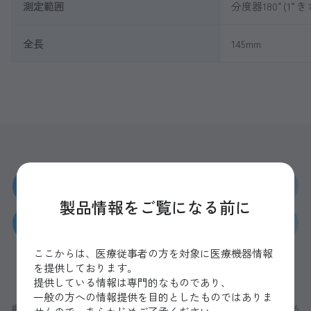
測定範囲
分度器180°(1°き
全長
145mm
カタログを請求する
製品情報をご覧になる前に
見積もりを依頼する
ここからは、医療従事者の方を対象に医療機器情報
を提供しております。
提供している情報は専門的なものであり、
製品に関するご相談・ご質問
一般の方への情報提供を目的としたものではありま
掲載情報について：仕様および外観等は改良のため、予告なく変更する