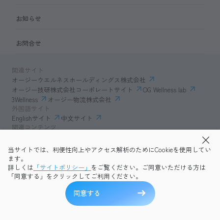
お知らせ
お問合せ
関連サイト
オージーウエルネスホールディングス株式会社
オージー技研株式会社コーポレートサイト
OG Wellness lab
3Wellness
オージー物流株式会社
外国語サイト
Englishサイト
中文サイト
関連コンテンツ
AmazonECサイト
IVESサポートクラブ
当サイトでは、利便性向上やアクセス解析のためにCookieを使用してい
透明性ガイドライン
サイトポリシー
ます。
プライバシーポリシー
OG Wellness会員規約
詳しくは
「サイトポリシー」
をご覧ください。ご同意いただける方は
コミュニティガイドライン
サイトマップ
よくある質問
「同意する」をクリックしてご利用ください。
Copyright © 2026 OG Wellness Co., Ltd. All rights reserved.
同意する