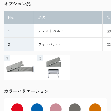
オプション品
No.
品名
品
1
チェストベルト
GX
2
フットベルト
GX
1
2
カラーバリエーション