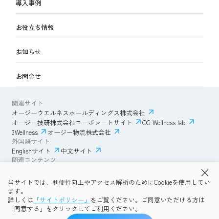
導入事例
お役立ち情報
お知らせ
お問合せ
関連サイト
オージーウエルネスホールディングス株式会社
オージー技研株式会社コーポレートサイト
OG Wellness lab
3Wellness
オージー物流株式会社
外国語サイト
Englishサイト
中文サイト
関連コンテンツ
AmazonECサイト
IVESサポートクラブ
当サイトでは、利便性向上やアクセス解析のためにCookieを使用してい
透明性ガイドライン
サイトポリシー
ます。
プライバシーポリシー
OG Wellness会員規約
詳しくは
「サイトポリシー」
をご覧ください。ご同意いただける方は
コミュニティガイドライン
サイトマップ
よくある質問
「同意する」をクリックしてご利用ください。
Copyright © 2026 OG Wellness Co., Ltd. All rights reserved.