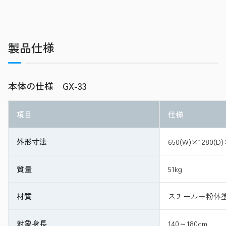
製品仕様
本体の仕様 GX-33
項目
仕様
外形寸法
650(W)×1280(D)
質量
51kg
材質
スチール＋粉体塗
対象身長
140～180cm