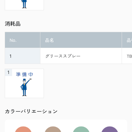
消耗品
No.
品名
品
1
グリーススプレー
TB
1
カラーバリエーション