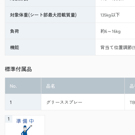
対象体重(シート部最大搭載質量)
135kg以下
負荷
約6～16kg
機能
背当て位置調節(
標準付属品
No.
品名
品
1
グリーススプレー
TB
1