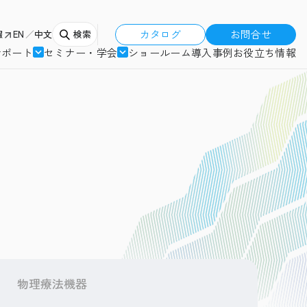
カタログ
お問合せ
報
EN
中文
検索
サポート
セミナー・学会
ショールーム
導入事例
お役立ち情報
物理療法機器