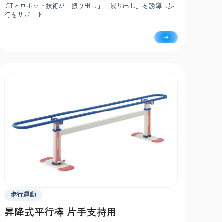
ICTとロボット技術が「振り出し」「蹴り出し」を誘導し歩
行をサポート
歩行運動
昇降式平行棒 片手支持用