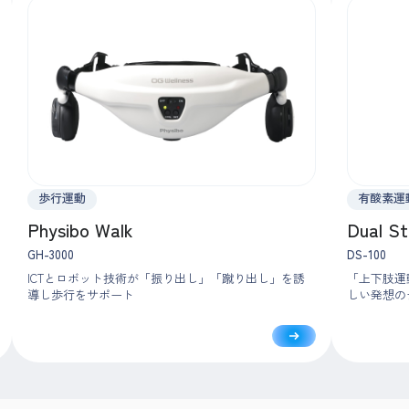
歩行運動
有酸素運
Physibo Walk
Dual S
GH-3000
DS-100
ICTとロボット技術が「振り出し」「蹴り出し」を誘
「上下肢運
導し歩行をサポート
しい発想の