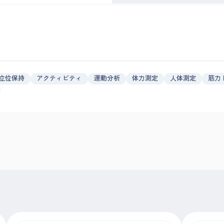
立位保持
アクティビティ
運動分析
体力測定
人体測定
筋力