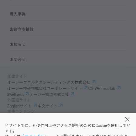
導入事例
お役立ち情報
お知らせ
お問合せ
関連サイト
オージーウエルネスホールディングス株式会社
オージー技研株式会社コーポレートサイト
OG Wellness lab
3Wellness
オージー物流株式会社
外国語サイト
Englishサイト
中文サイト
関連コンテンツ
AmazonECサイト
IVESサポートクラブ
当サイトでは、利便性向上やアクセス解析のためにCookieを使用してい
透明性ガイドライン
サイトポリシー
ます。
プライバシーポリシー
OG Wellness会員規約