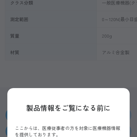
クラス分類
一般医療機器(ク
測定範囲
0～120N(最小目盛
質量
200g
材質
アルミ合金製
製品情報をご覧になる前に
カタログを請求する
ここからは、医療従事者の方を対象に医療機器情報
見積もりを依頼する
を提供しております。