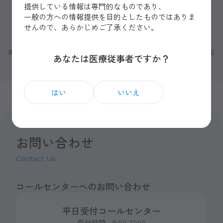
提供している情報は専門的なものであり、
一般の方への情報提供を目的としたものではありま
せんので、あらかじめご了承ください。
製品に関するご相談・ご質問
掲載情報について：仕様および外観等は改良のため、予告なく変更する
あなたは医療従事者ですか？
ことがあります。
はい
いいえ
お問い合わせ
Contact Us
コールセンターへのお問い合わせ
平日受付コールセンター
受付時間 9:00-17:00