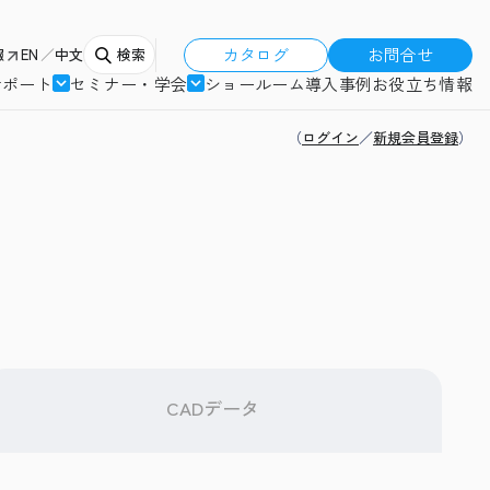
カタログ
お問合せ
報
EN
中文
検索
サポート
セミナー・学会
ショールーム
導入事例
お役立ち情報
（
ログイン
／
新規会員登録
）
CADデータ