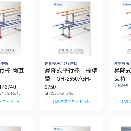
行運動
運動療法/歩行運動
運動療法
行棒 両直
昇降式平行棒 標準
昇降
型 GH-2650/GH-
支持 G
1/2740
2750
GH-2660
641/GH-2740
GH-2650/GH-2750
ウンロード
PDFダウンロード
PD