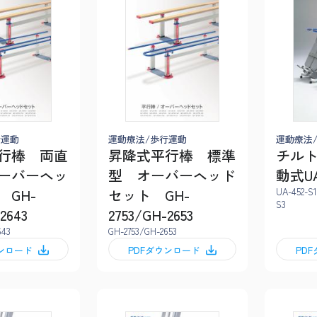
行運動
運動療法/歩行運動
運動療法
行棒 両直
昇降式平行棒 標準
チル
ーバーヘッ
型 オーバーヘッド
動式UA
 GH-
セット GH-
UA-452-S
S3
2643
2753/GH-2653
643
GH-2753/GH-2653
ウンロード
PDFダウンロード
PD