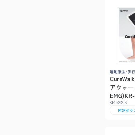
運動療法/歩
CureWal
アウォー
EMG)KR-
KR-6222-S
PDFダ