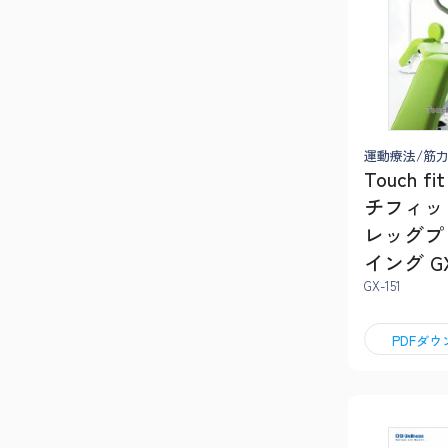
運動療法/筋
Touch fi
チフィッ
レッグプ
イング GX
GX-151
PDFダ