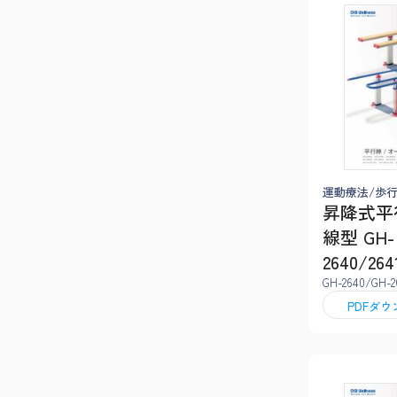
運動療法/歩
昇降式平
線型 GH-
2640/264
GH-2640/GH-2
PDFダ