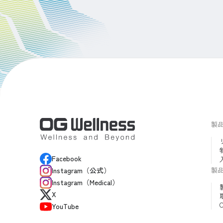
製
Facebook
製
Instagram（公式）
Instagram（Medical）
X
YouTube