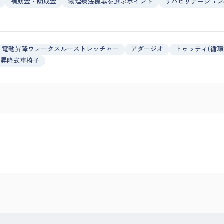
補助金・助成金
物理療法機器を選ぶポイント
リハビリテーション
電動昇降ウォークスルーストレッチャー
アダージオ
トゥッティ(循環
昇降式車椅子