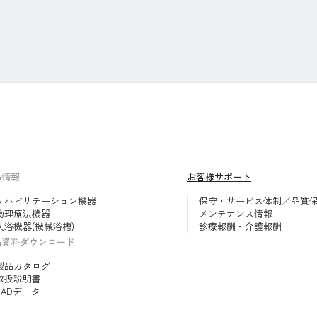
品情報
お客様サポート
リハビリテーション機器
保守・サービス体制／品質
物理療法機器
メンテナンス情報
入浴機器(機械浴槽)
診療報酬・介護報酬
品資料ダウンロード
製品カタログ
取扱説明書
CADデータ