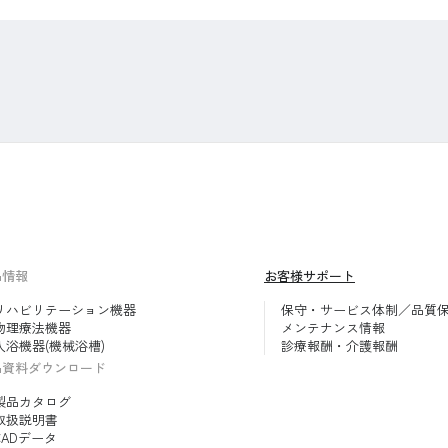
品情報
お客様サポート
リハビリテーション機器
保守・サービス体制／品質
物理療法機器
メンテナンス情報
入浴機器(機械浴槽)
診療報酬・介護報酬
品資料ダウンロード
製品カタログ
取扱説明書
CADデータ