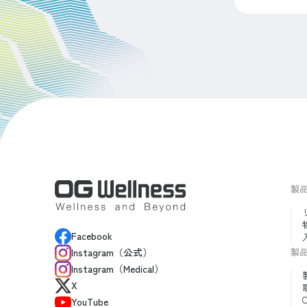
製
Facebook
製
Instagram（公式）
Instagram（Medical）
X
YouTube