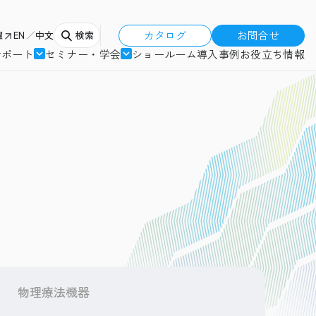
カタログ
お問合せ
報
EN
中文
検索
サポート
セミナー・学会
ショールーム
導入事例
お役立ち情報
物理療法機器